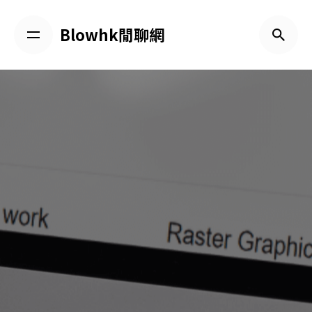
Skip
to
Blowhk閒聊網
content