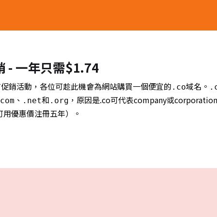
- 一年只需$1.74
有促銷活動，各位可趁此機會為網站購買一個便宜的
域名。
.co
.
、
和
，原因是.co可代表company或corporatio
com
.net
.org
年（可用優惠價注冊五年）。