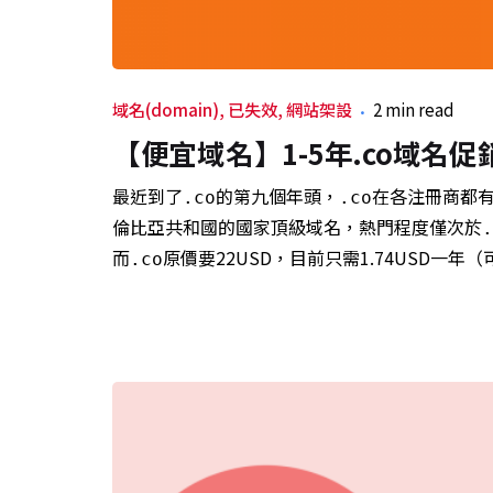
域名(domain)
已失效
網站架設
2 min read
【便宜域名】1-5年.co域名促銷 
最近到了
的第九個年頭，
在各注冊商都
.co
.co
倫比亞共和國的國家頂級域名，熱門程度僅次於
.
而
原價要22USD，目前只需1.74USD一
.co