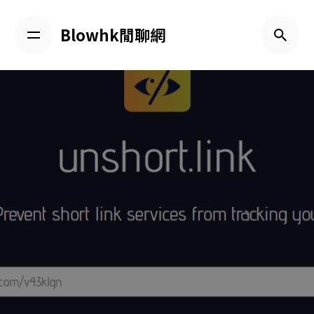
Skip
to
Blowhk閒聊網
content