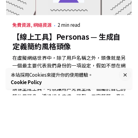
免費資源
網絡資源
2 min read
【線上工具】Personas — 生成自
定義簡約風格頭像
在虛擬網絡世界中，除了用戶名稱之外，頭像就是另
一個最主要代表我們身份的一項設定，假如不想在網
絡上放上自己的私人現實照片，何不考慮生成一個虛
本站採用Cookies來提升你的使用體驗。
擬的頭像使用呢。這次介紹的是Draftbit的Personas
Cookie Policy
頭像生成工具，可以讓用戶免費生成一個屬於自己的
簡約風頭像，透過組合皮膚、頭髮、五官等等，產生
一個能夠代表自己的頭像，相當適合用在社交媒體、
論壇。