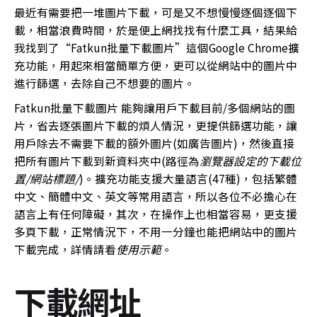
最近有需要把一堆圖片下載，可是又不想慢慢逐個逐個下
載，相當浪費時間，於是便上網找找有什麼工具，結果給
我找到了“Fatkun批量下載圖片”這個Google Chrome擴
充功能，用起來相當簡單方便，更可以從網站中的圖片中
進行篩選，去除自己不想要的圖片。
Fatkun批量下載圖片 能夠讓用戶下載目前/多個網站的圖
片，省去逐張圖片下載的煩人情況，更提供篩選功能，讓
用戶除去不需要下載的額外圖片(如廣告圖片)，然後直接
把所有圖片下載到新資料夾中(路徑為
瀏覽器設定的下載位
置/網站標題/
)。擴充功能支援大量語言(47種)，包括繁體
中文、簡體中文、英文等常用語言，所以各位不必擔心在
語言上有任何障礙，其次，在操作上也相當容易，更支援
多頁下載，正常情況下，不用一分鐘也能把網站中的圖片
下載完成，詳情請看
使用示範
。
下載網址