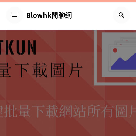
Skip
to
Blowhk閒聊網
content