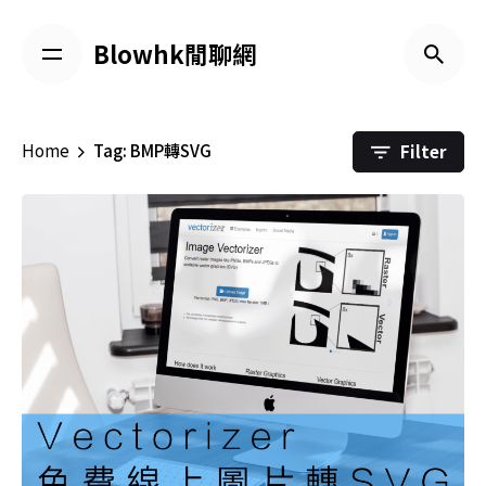
Skip
to
Blowhk閒聊網
content
Filter
Home
Tag: BMP轉SVG