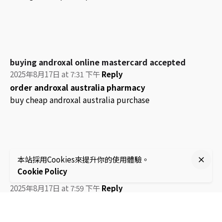
buying androxal online mastercard accepted
2025年8月17日 at 7:31 下午
Reply
order androxal australia pharmacy
buy cheap androxal australia purchase
本站採用Cookies來提升你的使用體驗。
ordering flexeril cyclobenzaprine price new
Cookie Policy
zealand
2025年8月17日 at 7:59 下午
Reply
BUY flexeril cyclobenzaprine COD
ordering flexeril cyclobenzaprine cheap prescription