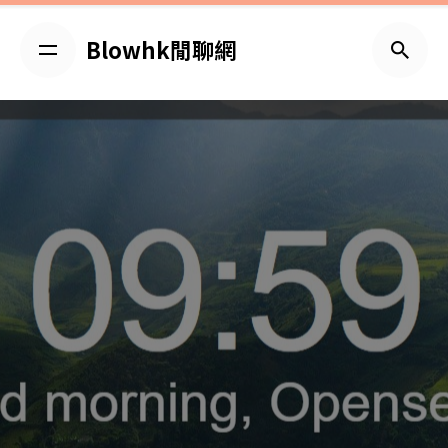
Skip
to
Blowhk閒聊網
content