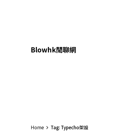
Skip
to
content
Blowhk閒聊網
Home
Tag: Typecho架設