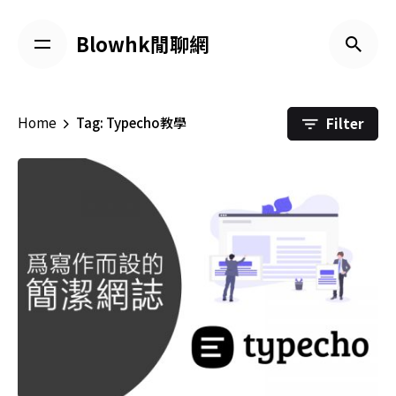
Skip
to
Blowhk閒聊網
content
Filter
Home
Tag: Typecho教學