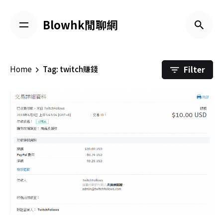
Skip
to
Blowhk閒聊網
content
Filter
Home
Tag: twitch賺錢