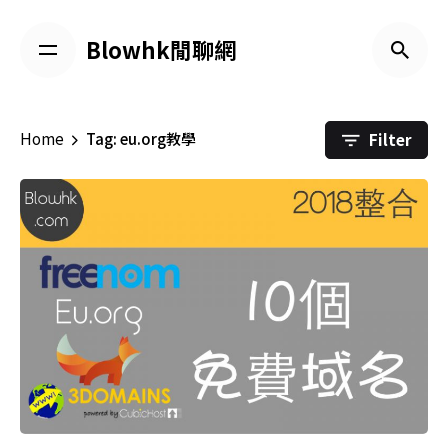
Skip
to
Blowhk閒聊網
content
Filter
Home
Tag: eu.org教學