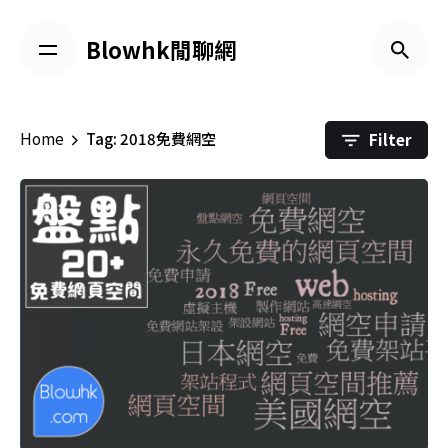
Skip
to
Blowhk閒聊網
content
Filter
Home
Tag: 2018免費網空