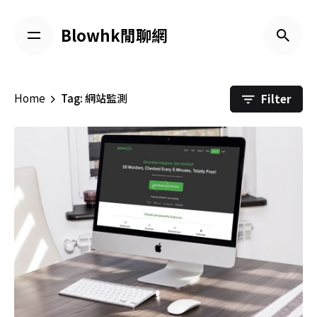
Skip
to
Blowhk閒聊網
content
Filter
Home
Tag: 網站監測