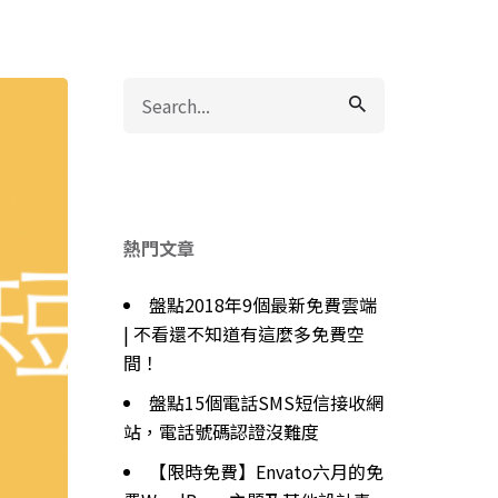
Search
for
熱門文章
盤點2018年9個最新免費雲端
| 不看還不知道有這麼多免費空
間！
盤點15個電話SMS短信接收網
站，電話號碼認證沒難度
【限時免費】Envato六月的免