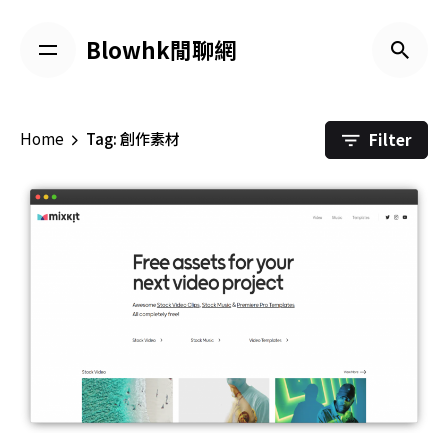
Skip
to
Blowhk閒聊網
content
Filter
Home
Tag: 創作素材