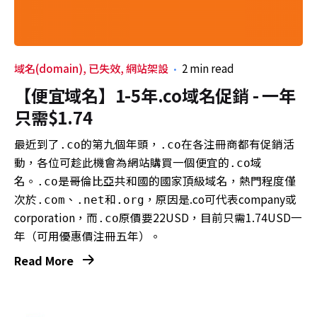
域名(domain)
已失效
網站架設
2 min read
【便宜域名】1-5年.co域名促銷 - 一年
只需$1.74
最近到了
的第九個年頭，
在各注冊商都有促銷活
.co
.co
動，各位可趁此機會為網站購買一個便宜的
域
.co
名。
是哥倫比亞共和國的國家頂級域名，熱門程度僅
.co
次於
、
和
，原因是.co可代表company或
.com
.net
.org
corporation，而
原價要22USD，目前只需1.74USD一
.co
年（可用優惠價注冊五年）。
Read More